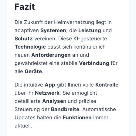
Fazit
Die Zukunft der Heimvernetzung liegt in
adaptiven
Systemen
, die
Leistung
und
Schutz
vereinen. Diese KI-gesteuerte
Technologie
passt sich kontinuierlich
neuen
Anforderungen
an und
gewährleistet eine stabile
Verbindung
für
alle
Geräte
.
Die intuitive
App
gibt Ihnen volle
Kontrolle
über Ihr
Netzwerk
. Sie ermöglicht
detaillierte
Analyse
n und präzise
Steuerung der
Bandbreite
. Automatische
Updates halten die
Funktionen
immer
aktuell.