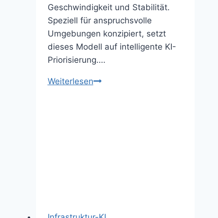
Geschwindigkeit und Stabilität.
Speziell für anspruchsvolle
Umgebungen konzipiert, setzt
dieses Modell auf intelligente KI-
Priorisierung….
Asus
Weiterlesen
RT-
BE96U:
Gaming
und
Smart
Home
ohne
Lags
dank
KI-
Infrastruktur-KI