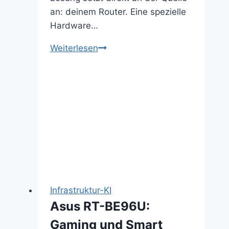
an: deinem Router. Eine spezielle
Hardware…
Bitdefender
Weiterlesen
BOX
2:
Der
Rundumschutz
für
alle
deine
IoT-
Geräte.
Infrastruktur-KI
Asus RT-BE96U:
Gaming und Smart