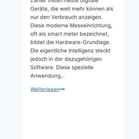
Zähler treten heute digitale
Geräte, die weit mehr können als
nur den Verbrauch anzeigen.
Diese moderne Messeinrichtung,
oft als smart meter bezeichnet,
bildet die Hardware-Grundlage.
Die eigentliche Intelligenz steckt
jedoch in der dazugehörigen
Software. Diese spezielle
Anwendung…
Smarte
Weiterlesen
Stromzähler-
Software:
Wie
du
deinen