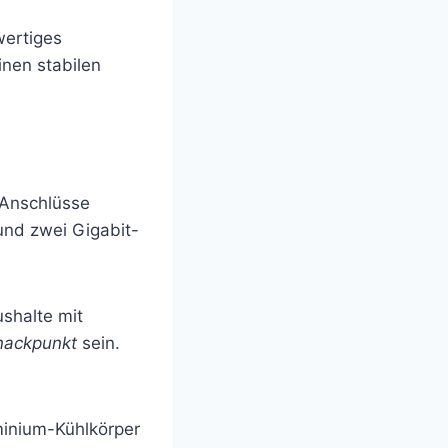
wertiges
nen stabilen
e Anschlüsse
und zwei Gigabit-
ushalte mit
nackpunkt
sein.
minium-Kühlkörper