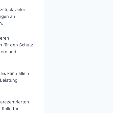
zstück vieler
ungen an
h.
ieren
n für den Schutz
dern und
 Es kann allein
 Leistung
arezentrierten
Rolle für