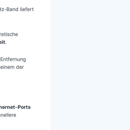
z-Band liefert
retische
it
.
 Entfernung
einem der
hernet
–
Ports
nellere