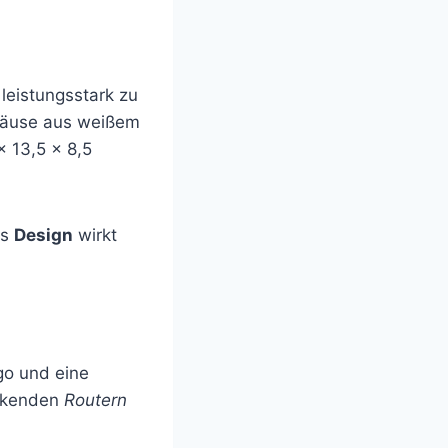
leistungsstark zu
ehäuse aus weißem
x 13,5 x 8,5
as
Design
wirkt
ogo und eine
irkenden
Routern