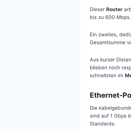
Dieser
Router
arb
bis zu 600 Mbps.
Ein zweites, ded
Gesamtsumme von
Aus kurzer Dista
blieben noch res
schnellsten im
M
Ethernet-Po
Die kabelgebun
sind auf 1 Gbps b
Standards.