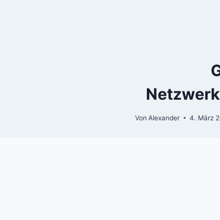
Zum
Inhalt
springen
G
Netzwerks
Von
Alexander
4. März 