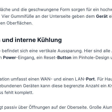
läche und die geschwungene Form sorgen für ein hoch
. Vier Gummifüße an der Unterseite geben dem
Gerät
ei
en Oberflächen.
 und interne Kühlung
 befindet sich eine vertikale Aussparung. Hier sind all
in
Power
-Eingang, ein Reset-
Button
im Pinhole-Design 
ration umfasst einen WAN- und einen LAN-
Port
. Für Ha
ebundenen Geräten kann diese begrenzte Anzahl ein
K
s fehlt komplett.
lgt passiv über Öffnungen auf der Oberseite. Große Alu