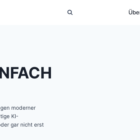
Übe
INFACH
agen moderner
tige KI-
er gar nicht erst