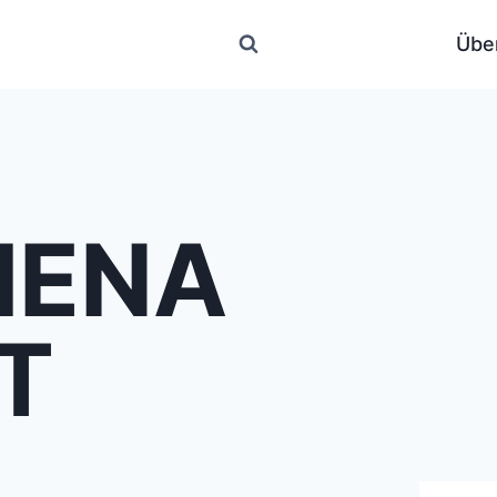
Übe
MENA
T