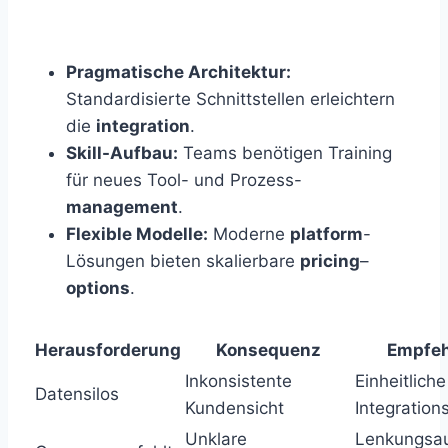
Pragmatische Architektur:
Standardisierte Schnittstellen erleichtern
die
integration
.
Skill-Aufbau:
Teams benötigen Training
für neues Tool- und Prozess-
management
.
Flexible Modelle:
Moderne
platform
-
Lösungen bieten skalierbare
pricing
–
options
.
Herausforderung
Konsequenz
Empfe
Inkonsistente
Einheitliche
Datensilos
Kundensicht
Integration
Unklare
Lenkungsa