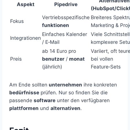
Alternativen
Aspekt
Pipedrive
(HubSpot/Click
Vertriebsspezifische
Breiteres Spektr
Fokus
funktionen
Marketing & Proj
Einfaches Kalender
Viele Schnittstel
Integrationen
/ E‑Mail
komplexere Set
ab 14 Euro pro
Variiert, oft teur
Preis
benutzer
/
monat
bei vollen
(jährlich)
Feature‑Sets
Am Ende sollten
unternehmen
ihre konkreten
bedürfnisse
prüfen. Nur so finden Sie die
passende
software
unter den verfügbaren
plattformen
und
alternativen
.