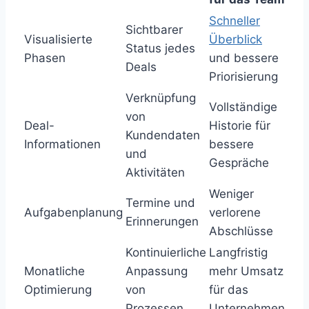
Schneller
Sichtbarer
Visualisierte
Überblick
Status jedes
Phasen
und bessere
Deals
Priorisierung
Verknüpfung
Vollständige
von
Deal-
Historie für
Kundendaten
Informationen
bessere
und
Gespräche
Aktivitäten
Weniger
Termine und
Aufgabenplanung
verlorene
Erinnerungen
Abschlüsse
Kontinuierliche
Langfristig
Monatliche
Anpassung
mehr Umsatz
Optimierung
von
für das
Prozessen
Unternehmen