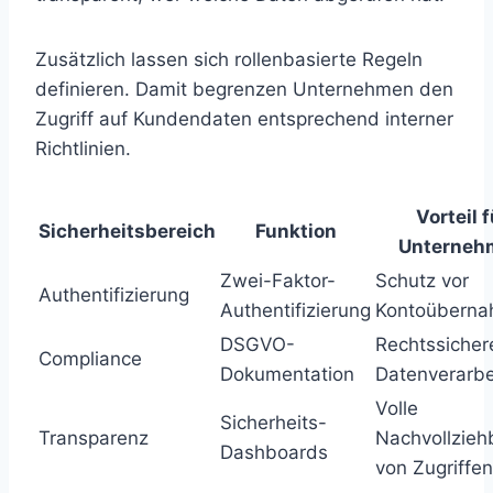
Zusätzlich lassen sich rollenbasierte Regeln
definieren. Damit begrenzen Unternehmen den
Zugriff auf Kundendaten entsprechend interner
Richtlinien.
Vorteil f
Sicherheitsbereich
Funktion
Unterneh
Zwei-Faktor-
Schutz vor
Authentifizierung
Authentifizierung
Kontoübern
DSGVO-
Rechtssicher
Compliance
Dokumentation
Datenverarbe
Volle
Sicherheits-
Transparenz
Nachvollzieh
Dashboards
von Zugriffen