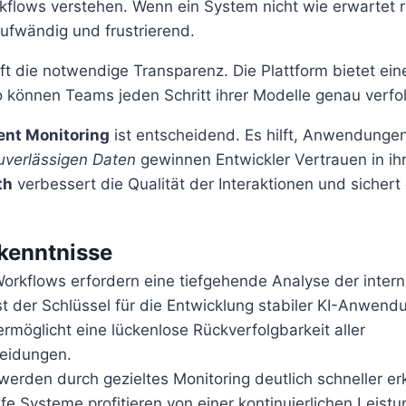
flows verstehen. Wenn ein System nicht wie erwartet re
ufwändig und frustrierend.
ft die notwendige Transparenz. Die Plattform bietet ein
o können Teams jeden Schritt ihrer Modelle genau verfo
nt Monitoring
ist entscheidend. Es hilft, Anwendungen
uverlässigen Daten
gewinnen Entwickler Vertrauen in ih
th
verbessert die Qualität der Interaktionen und sichert
kenntnisse
orkflows erfordern eine tiefgehende Analyse der inter
t der Schlüssel für die Entwicklung stabiler KI-Anwend
ermöglicht eine lückenlose Rückverfolgbarkeit aller
eidungen.
werden durch gezieltes Monitoring deutlich schneller er
fe Systeme profitieren von einer kontinuierlichen Leis