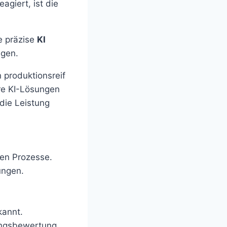
agiert, ist die
e präzise
KI
lgen.
 produktionsreif
re KI-Lösungen
 die Leistung
nen Prozesse.
ungen.
kannt.
tungsbewertung.