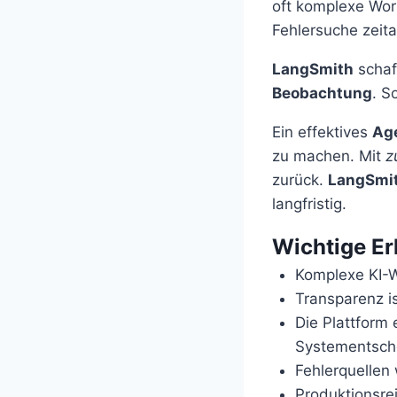
oft komplexe Work
Fehlersuche zeita
LangSmith
schaf
Beobachtung
. S
Ein effektives
Age
zu machen. Mit
z
zurück.
LangSmi
langfristig.
Wichtige Er
Komplexe KI-W
Transparenz is
Die Plattform 
Systementsch
Fehlerquellen 
Produktionsrei