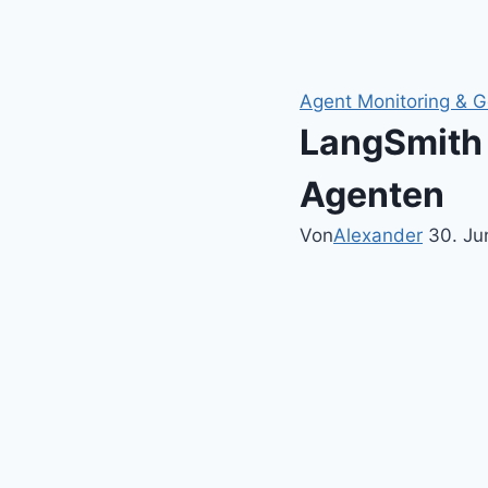
Zum
Inhalt
springen
Agent Monitoring & 
LangSmith 
Agenten
Von
Alexander
30. Ju