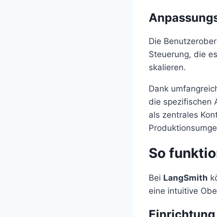
Anpassungs
Die Benutzeroberfl
Steuerung, die es
skalieren.
Dank umfangreich
die spezifischen
als zentrales Kon
Produktionsumge
So funkti
Bei
LangSmith
kö
eine intuitive Ob
Einrichtung