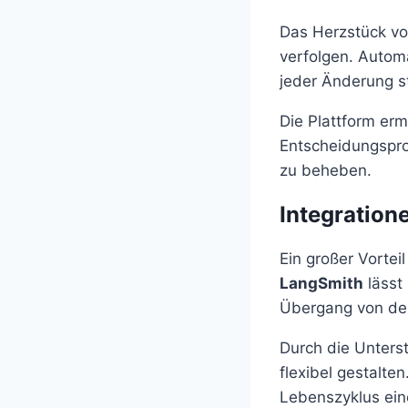
Das Herzstück v
verfolgen. Automa
jeder Änderung st
Die Plattform ermö
Entscheidungspr
zu beheben.
Integration
Ein großer Vorte
LangSmith
lässt 
Übergang von der
Durch die Unters
flexibel gestalten
Lebenszyklus ein