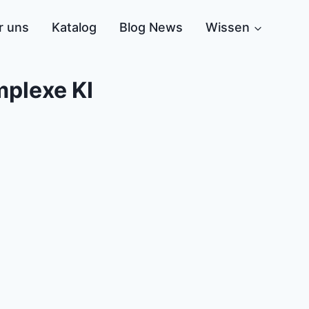
r uns
Katalog
Blog News
Wissen
plexe KI