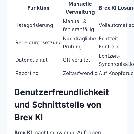
Manuelle
Funktion
Brex KI Lösun
Verwaltung
Manuell &
Kategorisierung
Vollautomatis
fehleranfällig
Nachträgliche
Echtzeit-
Regeldurchsetzung
Prüfung
Kontrolle
Echtzeit-
Datenqualität
Oft veraltet
Synchronisati
Reporting
Zeitaufwendig
Auf Knopfdruc
Benutzerfreundlichkeit
und Schnittstelle von
Brex KI
Brex KI
macht schwierige Aufgaben