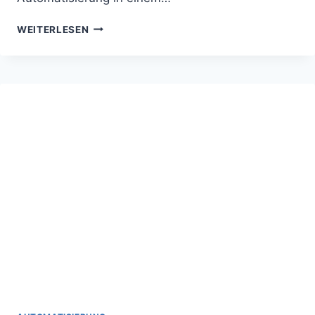
HUBSPOT
WEITERLESEN
AI
–
KI
FÜR
AUTOMATISIERTES
MARKETING
&
CRM