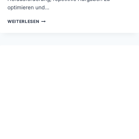
optimieren und…
UIPATH
WEITERLESEN
–
KI
FÜR
ROBOTIC
PROCESS
AUTOMATION
(RPA)