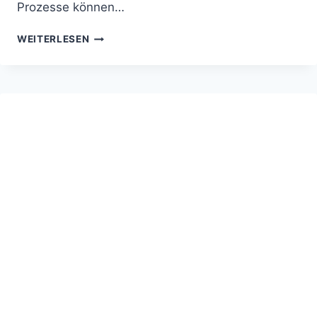
Prozesse können…
PEGA
WEITERLESEN
AI
–
KI
FÜR
WORKFLOW-
&
PROZESSAUTOMATISIERUNG