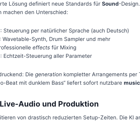
rte Lösung definiert neue Standards für
Sound
-Design.
 machen den Unterschied:
t
: Steuerung per natürlicher Sprache (auch Deutsch)
: Wavetable-Synth, Drum Sampler und mehr
professionelle
effects
für Mixing
n
: Echtzeit-Steuerung aller Parameter
druckend: Die
generation
kompletter Arrangements per 
o-Beat mit dunklem Bass“ liefert sofort nutzbare
music
r Live-Audio und Produktion
itieren von drastisch reduzierten Setup-Zeiten. Die KI a