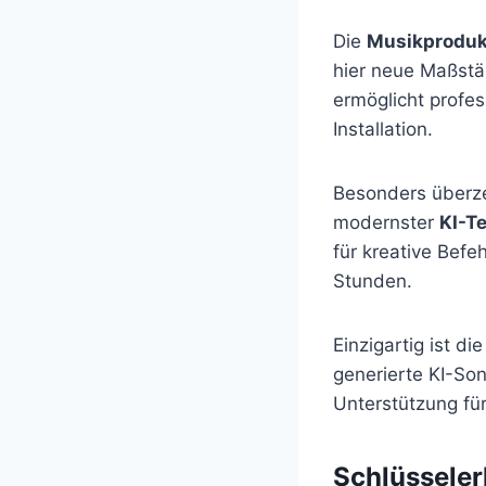
Die
Musikproduk
hier neue Maßstä
ermöglicht profes
Installation.
Besonders überz
modernster
KI-T
für kreative Befe
Stunden.
Einzigartig ist d
generierte KI-So
Unterstützung fü
Schlüsseler