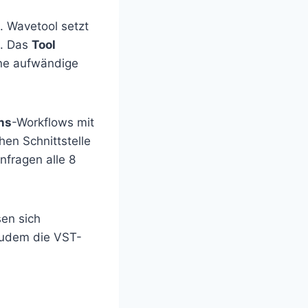
. Wavetool setzt
. Das
Tool
hne aufwändige
ns
-Workflows mit
hen Schnittstelle
nfragen alle 8
sen sich
 zudem die VST-