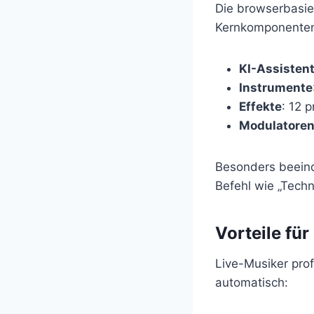
Die browserbasie
Kernkomponenten
KI-Assisten
Instrumente
Effekte
: 12 
Modulatore
Besonders beein
Befehl wie „Techn
Vorteile fü
Live-Musiker prof
automatisch: