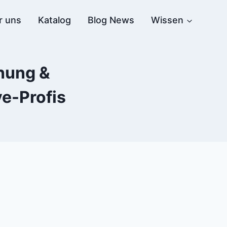
r uns
Katalog
Blog News
Wissen
hung &
ve-Profis