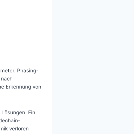
rameter. Phasing-
t nach
he Erkennung von
 Lösungen. Ein
idechain-
mik verloren