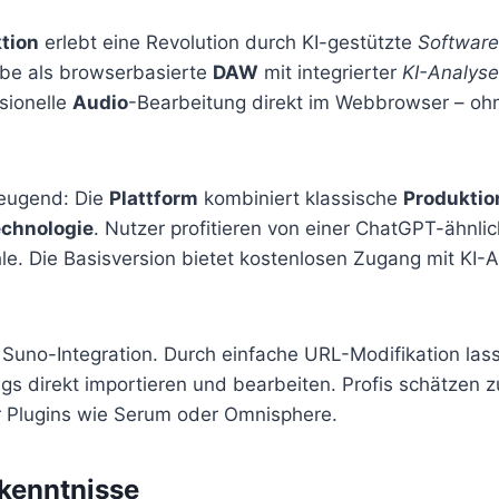
tion
erlebt eine Revolution durch KI-gestützte
Software
be als browserbasierte
DAW
mit integrierter
KI-Analyse
sionelle
Audio
-Bearbeitung direkt im Webbrowser – o
eugend: Die
Plattform
kombiniert klassische
Produktio
echnologie
. Nutzer profitieren von einer ChatGPT-ähnlic
hle. Die Basisversion bietet kostenlosen Zugang mit KI-A
ie Suno-Integration. Durch einfache URL-Modifikation las
ngs direkt importieren und bearbeiten. Profis schätzen
r Plugins wie Serum oder Omnisphere.
kenntnisse