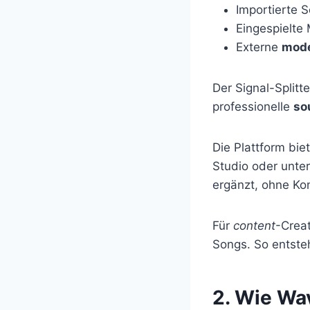
Importierte 
Eingespielte
Externe
mod
Der Signal-Split
professionelle
so
Die Plattform bi
Studio oder unter
ergänzt, ohne Ko
Für
content
-Creat
Songs. So entsteh
2. Wie Wav