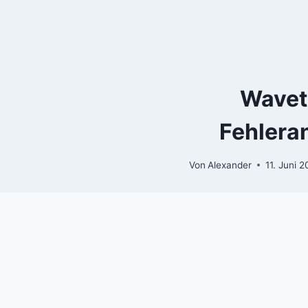
Zum
Inhalt
springen
Wavet
Fehleran
Von
Alexander
11. Juni 