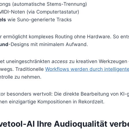
Songs (automatische Stems-Trennung)
 MIDI-Noten (via Computertastatur)
els
wie Suno-generierte Tracks
ter ermöglicht komplexes Routing ohne Hardware. So en
und
-Designs mit minimalem Aufwand.
etet uneingeschränkten
access
zu kreativen Werkzeugen 
wegs. Traditionelle
Workflows werden durch intelligent
ntrolle zu nehmen.
or besonders wertvoll: Die direkte Bearbeitung von KI-
en einzigartige Kompositionen in Rekordzeit.
etool-AI Ihre Audioqualität verb