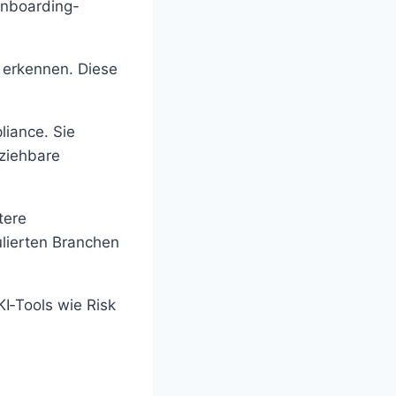
Onboarding-
h erkennen. Diese
iance. Sie
lziehbare
tere
lierten Branchen
KI‑Tools wie Risk