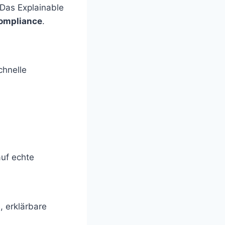
 Das Explainable
ompliance
.
chnelle
auf echte
, erklärbare