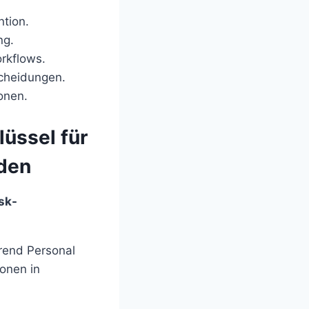
ntion.
ng.
rkflows.
scheidungen.
onen.
üssel für
den
sk-
rend Personal
onen in