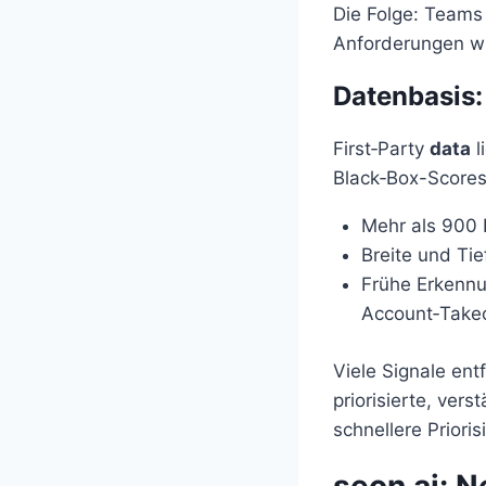
Die Folge: Teams 
Anforderungen w
Datenbasis:
First‑Party
data
l
Black‑Box-Scores 
Mehr als 900
Breite und Tie
Frühe Erkenn
Account‑Takeo
Viele Signale ent
priorisierte, ver
schnellere Priori
seon ai: N