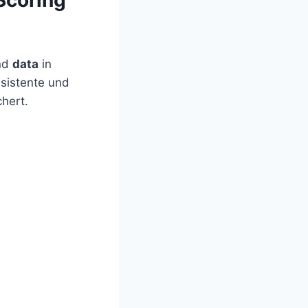
nd
data
in
nsistente und
chert.