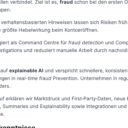
len verbindet. Ziel ist es,
fraud
schon bei den ersten 
ppen.
 verhaltensbasierten Hinweisen lassen sich Risiken frü
ie größte Hebelwirkung beim Kontoeröffnen.
ngiert als Command Centre für
fraud detection
und Compl
stigations und reduziert manuelle Arbeit durch nachvol
 auf
explainable AI
und verspricht schnellere, konsisten
ngen in
real-time fraud
Prevention. Unternehmen in regu
ders.
uf erklären wir Marktdruck und First‑Party‑Daten, neue 
ty, Summaries und Explainability sowie Integrationen und
e.
kenntnisse