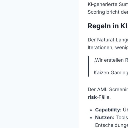
KI‑generierte Sum
Scoring bricht de
Regeln in K
Der Natural‑Langu
Iterationen, weni
„Wir erstellen
Kaizen Gamin
Der AML Screenin
risk
‑Fälle.
Capability:
Üb
Nutzen:
Tools 
Entscheidung