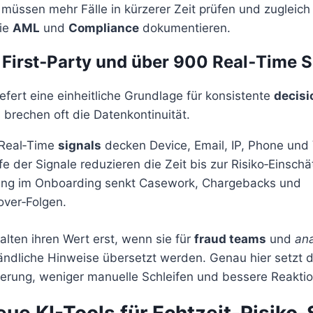
müssen mehr Fälle in kürzerer Zeit prüfen und zugleich
ie
AML
und
Compliance
dokumentieren.
 First‑Party und über 900 Real‑Time S
iefert eine einheitliche Grundlage für konsistente
decisi
brechen oft die Datenkontinuität.
 Real‑Time
signals
decken Device, Email, IP, Phone und 
fe der Signale reduzieren die Zeit bis zur Risiko‑Einschä
ung im Onboarding senkt Casework, Chargebacks und
ver‑Folgen.
falten ihren Wert erst, wenn sie für
fraud teams
und
ana
ständliche Hinweise übersetzt werden. Genau hier setzt d
sierung, weniger manuelle Schleifen und bessere Reaktio
eue KI-Tools für Echtzeit-Risiko