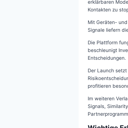
erklärbaren Model
Kontakten zu sto
Mit Geräten- und
Signale liefern d
Die Plattform fu
beschleunigt Inve
Entscheidungen.
Der Launch setzt
Risikoentscheidu
profitieren beson
Im weiteren Verla
Signals, Similari
Partnerprogramm
Wichtige Er