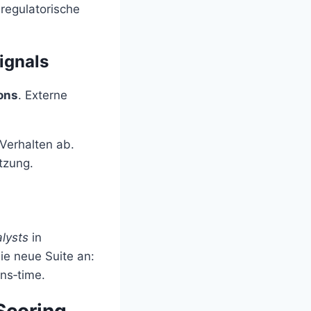
 regulatorische
ignals
ons
. Externe
Verhalten ab.
tzung.
lysts
in
ie neue Suite an:
ns‑time.
-Scoring