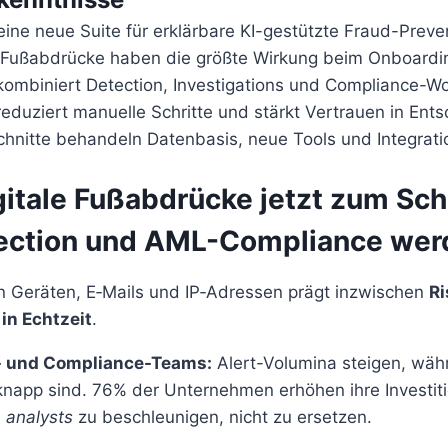
ine neue Suite für erklärbare KI-gestützte Fraud-Preve
e Fußabdrücke haben die größte Wirkung beim Onboardi
 kombiniert Detection, Investigations und Compliance-Wo
 reduziert manuelle Schritte und stärkt Vertrauen in Ent
hnitte behandeln Datenbasis, neue Tools und Integrati
itale Fußabdrücke jetzt zum Schl
ection und AML-Compliance wer
n Geräten, E‑Mails und IP‑Adressen prägt inzwischen
Ri
in Echtzeit
.
- und Compliance-Teams:
Alert-Volumina steigen, wäh
napp sind. 76% der Unternehmen erhöhen ihre Investiti
m
analysts
zu beschleunigen, nicht zu ersetzen.