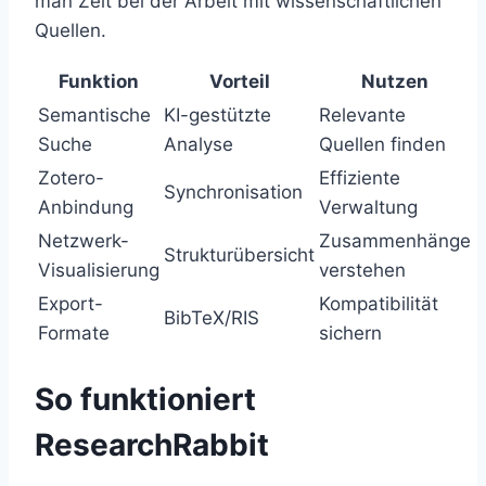
man Zeit bei der Arbeit mit wissenschaftlichen
Quellen.
Funktion
Vorteil
Nutzen
Semantische
KI-gestützte
Relevante
Suche
Analyse
Quellen finden
Zotero-
Effiziente
Synchronisation
Anbindung
Verwaltung
Netzwerk-
Zusammenhänge
Strukturübersicht
Visualisierung
verstehen
Export-
Kompatibilität
BibTeX/RIS
Formate
sichern
So funktioniert
ResearchRabbit