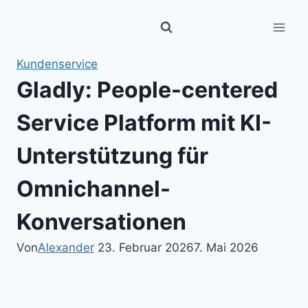
Zum
Inhalt
springen
Kundenservice
Gladly: People-centered
Service Platform mit KI-
Unterstützung für
Omnichannel-
Konversationen
Von
Alexander
23. Februar 2026
7. Mai 2026