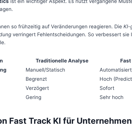
tics
ist ein wichtiger Aspekt. Es nutzt vergangene Must
agen.
en so frühzeitig auf Veränderungen reagieren. Die
KI-
ndung
verringert Fehlentscheidungen. So verbessert sie l
le.
on
Traditionelle Analyse
Fast
ung
Manuell/Statisch
Automatisiert
Begrenzt
Hoch (Predict
Verzögert
Sofort
Gering
Sehr hoch
on Fast Track KI für Unternehmen