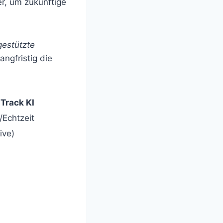
er, um zukünftige
gestützte
angfristig die
 Track KI
/Echtzeit
ive)