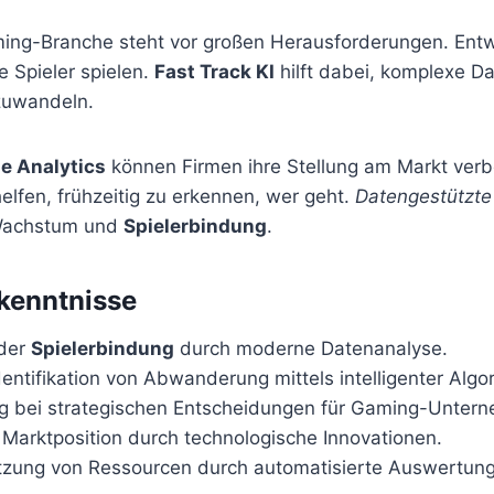
ng-Branche steht vor großen Herausforderungen. Entw
 Spieler spielen.
Fast Track KI
hilft dabei, komplexe Da
zuwandeln.
e Analytics
können Firmen ihre Stellung am Markt ver
elfen, frühzeitig zu erkennen, wer geht.
Datengestützte
 Wachstum und
Spielerbindung
.
kenntnisse
 der
Spielerbindung
durch moderne Datenanalyse.
dentifikation von Abwanderung mittels intelligenter Algo
g bei strategischen Entscheidungen für Gaming-Unter
 Marktposition durch technologische Innovationen.
utzung von Ressourcen durch automatisierte Auswertun