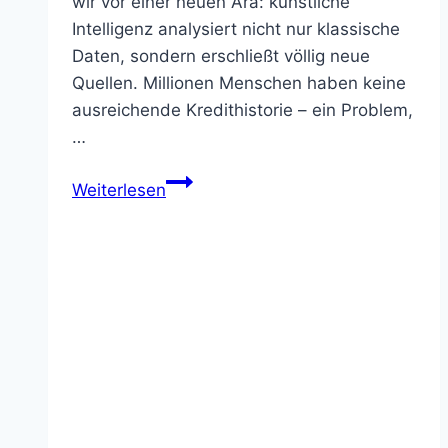
wir vor einer neuen Ära: künstliche
Intelligenz analysiert nicht nur klassische
Daten, sondern erschließt völlig neue
Quellen. Millionen Menschen haben keine
ausreichende Kredithistorie – ein Problem,
…
FICO
Weiterlesen
Score
XD
–
KI
für
Bonitätsbewertung
ohne
klassische
Kreditgeschichte