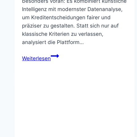
besonders voran: Es kombiniert künstliche
Intelligenz mit modernster Datenanalyse,
um Kreditentscheidungen fairer und
präziser zu gestalten. Statt sich nur auf
klassische Kriterien zu verlassen,
analysiert die Plattform…
Upstart
Weiterlesen
–
KI
für
alternative
Bonitätsbewertung