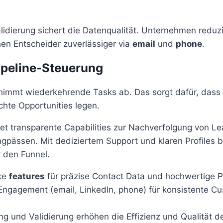
alidierung sichert die Datenqualität. Unternehmen redu
hen Entscheider zuverlässiger via
email
und
phone
.
Pipeline-Steuerung
nimmt wiederkehrende Tasks ab. Das sorgt dafür, dass 
chte Opportunities legen.
tet transparente Capabilities zur Nachverfolgung von L
gpässen. Mit dediziertem Support und klaren Profiles 
r den Funnel.
ke
features
für präzise Contact Data und hochwertige Pr
Engagement (email, LinkedIn, phone) für konsistente C
g und Validierung erhöhen die Effizienz und Qualität d