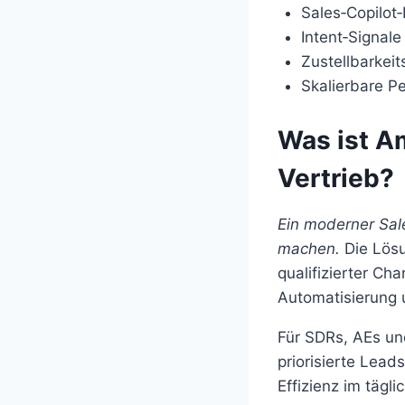
Sales‑Copilot‑
Intent‑Signale
Zustellbarkei
Skalierbare Pe
Was ist A
Vertrieb?
Ein moderner Sal
machen.
Die Lösu
qualifizierter Ch
Automatisierung 
Für SDRs, AEs u
priorisierte Lead
Effizienz im tägl