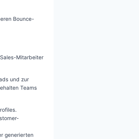
zieren Bounce-
Sales-Mitarbeiter
eads und zur
behalten Teams
ofiles.
ustomer-
er generierten