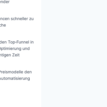
ender
ancen schneller zu
che
den Top‑Funnel in
Optimierung und
htigen Zeit
Preismodelle den
 Automatisierung