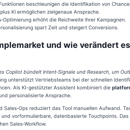
Funktionen beschleunigen die Identifikation von Chance
 plus KI ermöglichen zielgenaue Ansprache.
ts‑Optimierung erhöht die Reichweite Ihrer Kampagnen.
rsonalisierung spart Zeit und steigert Conversions.
mplemarket und wie verändert e
es Copilot bündelt Intent‑Signale und Research, um Ou
ng unterstützt Vertriebsteams bei der schnellen Identif
ancen. Als KI-gestützter Assistent kombiniert die
platfo
und personalisierte Ansprache.
nd Sales‑Ops reduziert das Tool manuellen Aufwand.
s und vorformulierbare, datenbasierte Touchpoints. Das
ichen Sales‑Workflow.