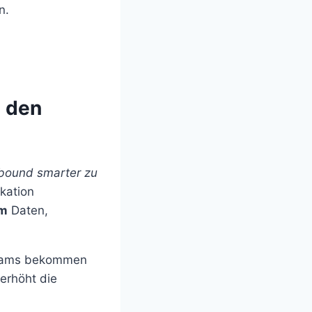
n.
s den
tbound smarter zu
ikation
rm
Daten,
 Teams bekommen
 erhöht die