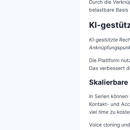
Durch die Verknü
belastbare Basis
KI-gestüt
KI-gestützte Rech
Anknüpfungspunk
Die Plattform nut
Das verbessert d
Skalierbare
In Serien können 
Kontakt- und Ac
viel
time
zu koste
Voice cloning un