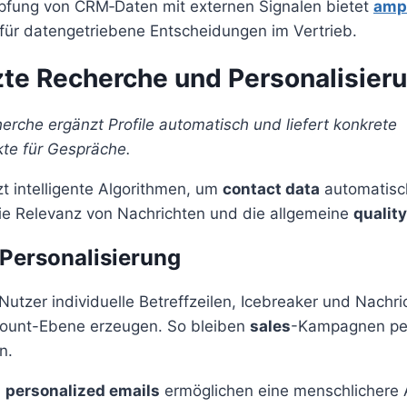
pfung von CRM‑Daten mit externen Signalen bietet
amp
 für datengetriebene Entscheidungen im Vertrieb.
zte Recherche und Personalisier
erche ergänzt Profile automatisch und liefert konkrete
te für Gespräche.
zt intelligente Algorithmen, um
contact data
automatisch
ie Relevanz von Nachrichten und die allgemeine
quality
 Personalisierung
Nutzer individuelle Betreffzeilen, Icebreaker und Nachri
count-Ebene erzeugen. So bleiben
sales
-Kampagnen per
n.
d
personalized emails
ermöglichen eine menschlichere 