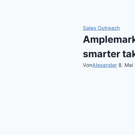
Zum
Inhalt
springen
Sales Outreach
Amplemarke
smarter ta
Von
Alexander
8. Mai