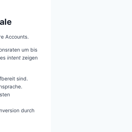
ale
äre Accounts.
ionsraten um bis
htes
intent
zeigen
bereit sind.
nsprache.
sten
nversion durch