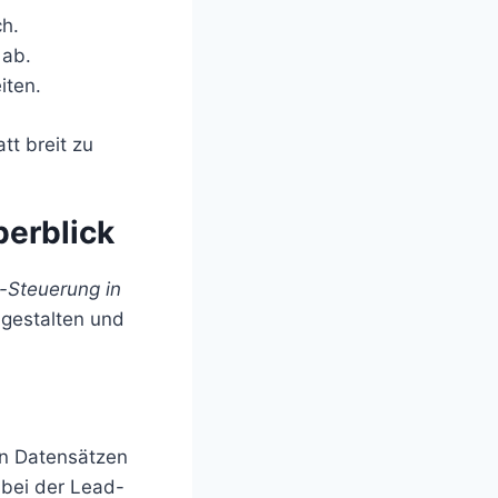
h.
 ab.
iten.
tt breit zu
erblick
-Steuerung in
 gestalten und
on Datensätzen
 bei der Lead-