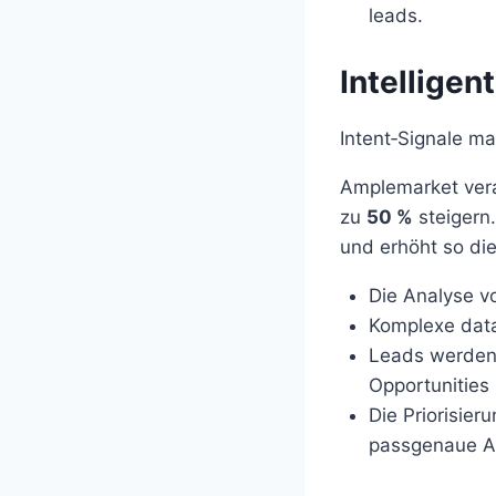
leads.
Intelligen
Intent‑Signale ma
Amplemarket vera
zu
50 %
steigern.
und erhöht so die
Die Analyse vo
Komplexe data
Leads werden 
Opportunities 
Die Priorisie
passgenaue A