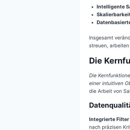
Intelligente 
Skalierbarkeit
Datenbasiert
Insgesamt veränd
streuen, arbeiten
Die Kernf
Die Kernfunktion
einer intuitiven O
die Arbeit von S
Datenqualit
Integrierte Filt
nach präzisen Kri