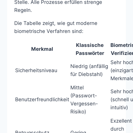
Stelle. Alle Prozesse erfüllen strenge
Regeln.
Die Tabelle zeigt, wie gut moderne
biometrische Verfahren sind:
Klassische
Biometri
Merkmal
Passwörter
Verifizi
Sehr hoc
Niedrig (anfällig
Sicherheitsniveau
(einzigar
für Diebstahl)
Merkmale
Mittel
Sehr hoc
(Passwort-
Benutzerfreundlichkeit
(schnell 
Vergessen-
intuitiv)
Risiko)
Exzellent
durch
Betrugsschutz
Gering