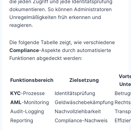
die jeden Zugriff und jede Identitätsprüfung
dokumentieren. So können Administratoren
Unregelmäßigkeiten früh erkennen und
reagieren.
Die folgende Tabelle zeigt, wie verschiedene
Compliance
-Aspekte durch automatisierte
Funktionen abgedeckt werden:
Vorte
Funktionsbereich
Zielsetzung
Unt
KYC
-Prozesse
Identitätsprüfung
Betrug
AML
-Monitoring
Geldwäschebekämpfung
Rechts
Audit-Logging
Nachvollziehbarkeit
Transp
Reporting
Compliance-Nachweis
Effizie