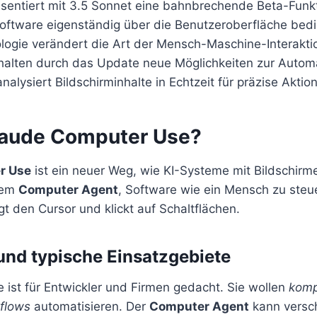
äsentiert mit 3.5 Sonnet eine bahnbrechende Beta-Funkt
Software eigenständig über die Benutzeroberfläche bed
logie verändert die Art der Mensch-Maschine-Interakti
rhalten durch das Update neue Möglichkeiten zur Automa
alysiert Bildschirminhalte in Echtzeit für präzise Aktio
laude Computer Use?
r Use
ist ein neuer Weg, wie KI-Systeme mit Bildschirme
nem
Computer Agent
, Software wie ein Mensch zu steue
t den Cursor und klickt auf Schaltflächen.
und typische Einsatzgebiete
 ist für Entwickler und Firmen gedacht. Sie wollen
komp
flows
automatisieren. Der
Computer Agent
kann versc