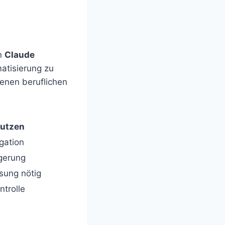
on
Claude
atisierung zu
denen beruflichen
utzen
gation
igerung
sung nötig
trolle