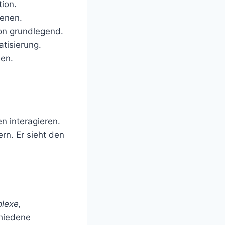
ion.
ienen.
on grundlegend.
tisierung.
nen.
n interagieren.
rn. Er sieht den
lexe,
hiedene