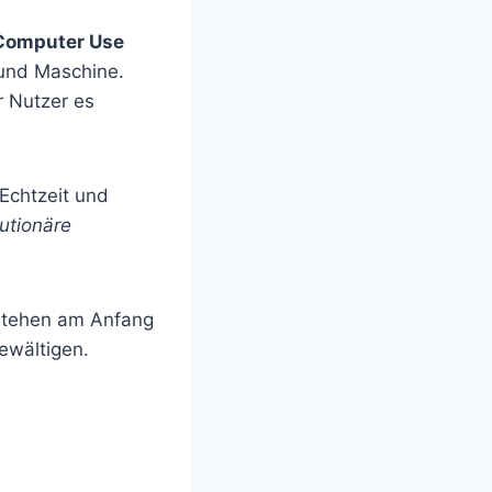
Computer Use
 und Maschine.
r Nutzer es
 Echtzeit und
lutionäre
 stehen am Anfang
ewältigen.