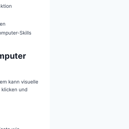
aktion
gen
omputer-Skills
omputer
tem kann visuelle
 klicken und