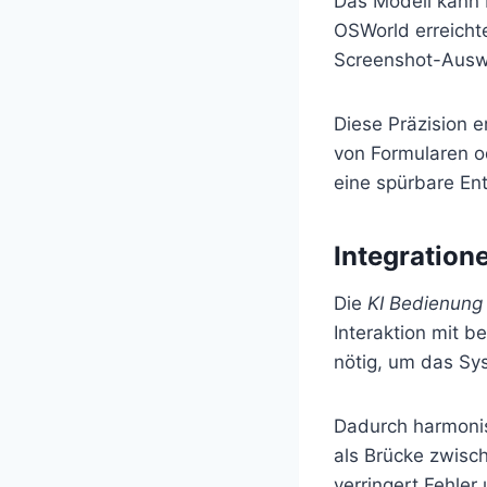
Das Modell kann 
OSWorld erreich
Screenshot-Ausw
Diese Präzision 
von Formularen o
eine spürbare Ent
Integration
Die
KI Bedienung
Interaktion mit 
nötig, um das Sys
Dadurch harmonis
als Brücke zwisc
verringert Fehler