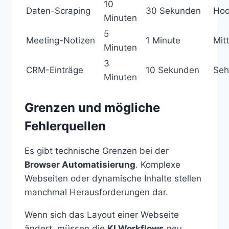
10
Daten-Scraping
30 Sekunden
Ho
Minuten
5
Meeting-Notizen
1 Minute
Mitt
Minuten
3
CRM-Einträge
10 Sekunden
Seh
Minuten
Grenzen und mögliche
Fehlerquellen
Es gibt technische Grenzen bei der
Browser Automatisierung
. Komplexe
Webseiten oder dynamische Inhalte stellen
manchmal Herausforderungen dar.
Wenn sich das Layout einer Webseite
ändert, müssen die
KI Workflows
neu