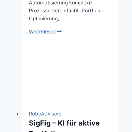
Automatisierung komplexe
Prozesse vereinfacht. Portfolio-
Optimierung,…
Betterment
Weiterlesen
–
KI
für
personalisierte
Investmentstrategien
RoboAdvisors
SigFig – KI für aktive