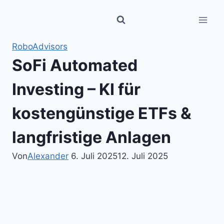
Zum
Inhalt
springen
RoboAdvisors
SoFi Automated
Investing – KI für
kostengünstige ETFs &
langfristige Anlagen
Von
Alexander
6. Juli 2025
12. Juli 2025