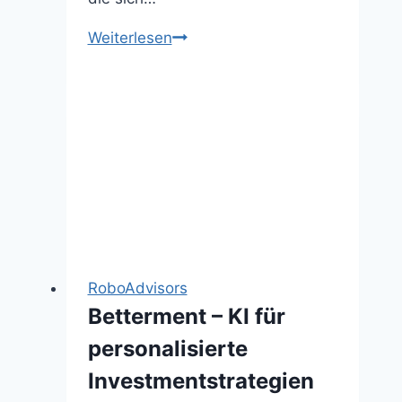
Wealthfront
Weiterlesen
–
KI
für
automatisierte
Investments
RoboAdvisors
Betterment – KI für
personalisierte
Investmentstrategien