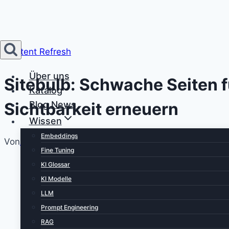
Zum
Inhalt
springen
Content Refresh
Über uns
Sitebulb: Schwache Seiten f
Katalog
Sichtbarkeit erneuern
Blog News
Wissen
Embeddings
Von
Alexander
8. Mai 2026
8. Mai 2026
Fine Tuning
KI Glossar
KI Modelle
LLM
Prompt Engineering
RAG