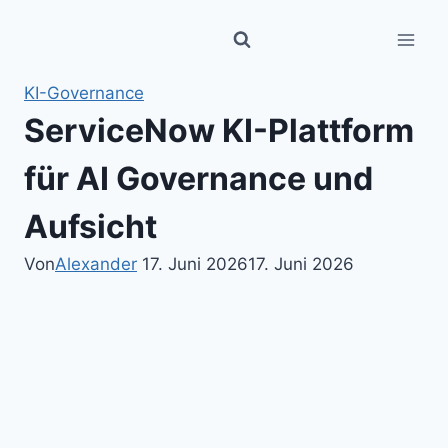
Zum
Inhalt
springen
KI-Governance
ServiceNow KI-Plattform
für AI Governance und
Aufsicht
Von
Alexander
17. Juni 2026
17. Juni 2026