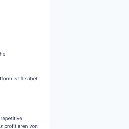
che
orm ist flexibel
repetitive
ms
profitieren von