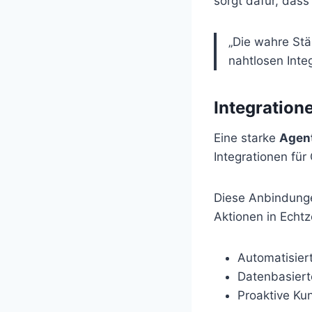
sorgt dafür, dass
„Die wahre Stär
nahtlosen Integ
Integration
Eine starke
Agent
Integrationen fü
Diese Anbindunge
Aktionen in Echtz
Automatisier
Datenbasiert
Proaktive Ku