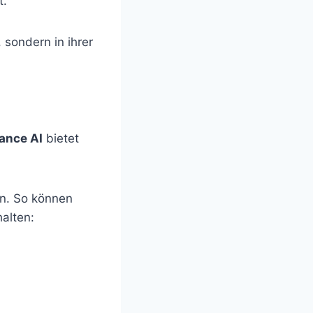
t.
 sondern in ihrer
ance AI
bietet
en. So können
alten: