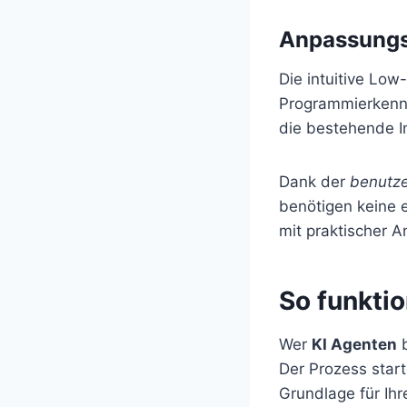
Anpassungs
Die intuitive Low
Programmierkennt
die bestehende In
Dank der
benutze
benötigen keine 
mit praktischer 
So funktio
Wer
KI Agenten
b
Der Prozess star
Grundlage für Ihr