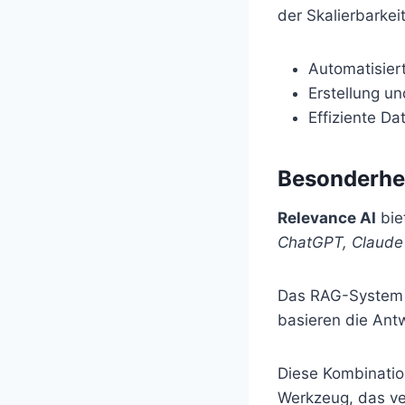
der Skalierbarkeit
Automatisiert
Erstellung un
Effiziente D
Besonderhei
Relevance AI
bie
ChatGPT, Claude
Das RAG-System (
basieren die Ant
Diese Kombinati
Werkzeug, das ver