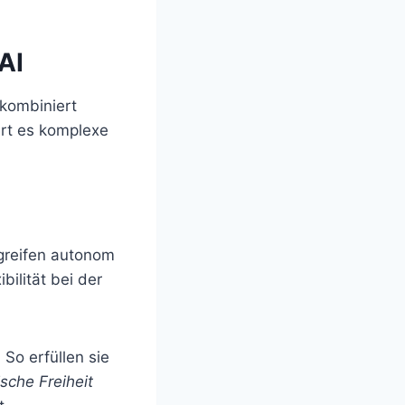
AI
kombiniert
iert es komplexe
 greifen autonom
ilität bei der
o erfüllen sie
sche Freiheit