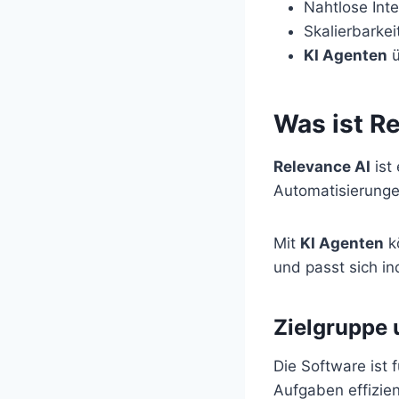
Nahtlose Int
Skalierbarke
KI Agenten
ü
Was ist R
Relevance AI
ist
Automatisierungen
Mit
KI Agenten
kö
und passt sich in
Zielgruppe 
Die Software ist
Aufgaben effizie