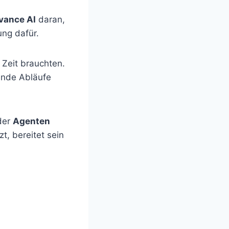
vance AI
daran,
ung dafür.
 Zeit brauchten.
hende Abläufe
 der
Agenten
t, bereitet sein