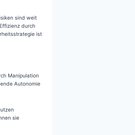
siken sind weit
ffizienz durch
rheitsstrategie ist
rch Manipulation
hmende Autonomie
nutzen
nnen sie