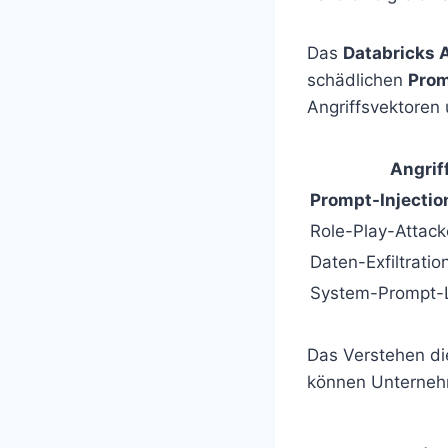
Das
Databricks 
schädlichen
Prom
Angriffsvektoren 
Angrif
Prompt-Injectio
Role-Play-Attack
Daten-Exfiltratio
System-Prompt-
Das Verstehen die
können Unternehm