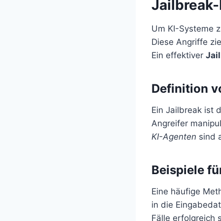
Jailbreak
Um KI-Systeme zu
Diese Angriffe z
Ein effektiver
Jai
Definition v
Ein Jailbreak ist 
Angreifer manipu
KI-Agenten
sind a
Beispiele fü
Eine häufige Met
in die Eingabeda
Fälle erfolgreich 