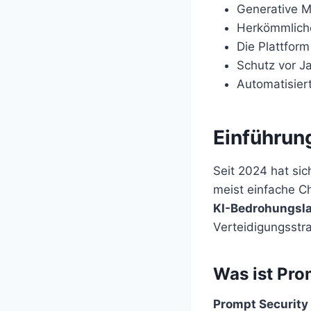
Generative Mo
Herkömmliche
Die Plattfor
Schutz vor Ja
Automatisier
Einführung
Seit 2024 hat sic
meist einfache C
KI-Bedrohungsl
Verteidigungsstra
Was ist Pro
Prompt Security 