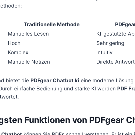
ethoden:
Traditionelle Methode
PDFgea
Manuelles Lesen
KI-gestützte Ab
Hoch
Sehr gering
Komplex
Intuitiv
Manuelle Notizen
Direkte Antwort
 bietet die
PDFgear Chatbot ki
eine moderne Lösung f
. Durch einfache Bedienung und starke KI werden
PDF Fr
twortet.
igsten Funktionen von PDFgear C
 Chatbot
können Sie PDFs schnell verstehen. Er ist ein i