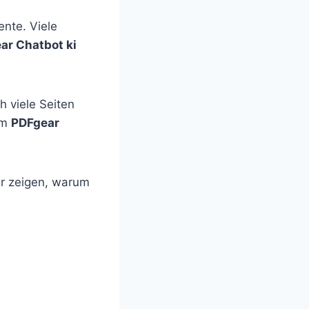
ente. Viele
ar Chatbot ki
h viele Seiten
em
PDFgear
ir zeigen, warum