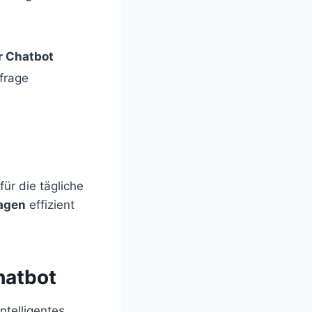
r Chatbot
frage
ür die tägliche
agen
effizient
hatbot
ntelligentes