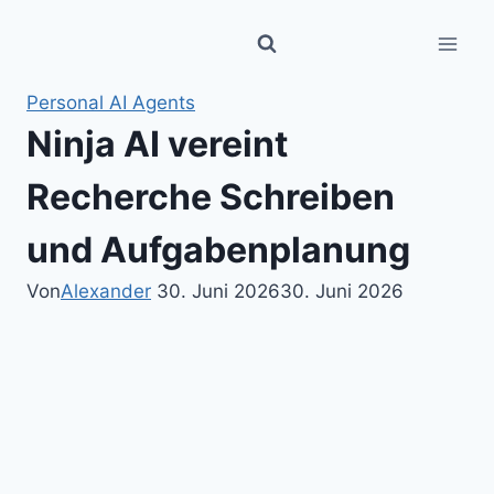
Zum
Inhalt
springen
Personal AI Agents
Ninja AI vereint
Recherche Schreiben
und Aufgabenplanung
Von
Alexander
30. Juni 2026
30. Juni 2026