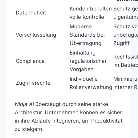
Kunden behalten
Schutz ge
Datenhoheit
volle Kontrolle
Eigentum
Moderne
Schutz vo
Verschlüsselung
Standards bei
unbefugt
Übertragung
Zugriff
Einhaltung
Rechtssic
Compliance
regulatorischer
im Betrie
Vorgaben
Individuelle
Minimier
Zugriffsrechte
Rollenverwaltung
interner R
Ninja AI
überzeugt durch seine starke
Architektur. Unternehmen können es sicher
in ihre Abläufe integrieren, um Produktivität
zu steigern.