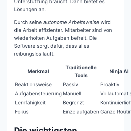
Unterstützung braucht. Dann bietet es
Lösungen an.
Durch seine
autonome Arbeitsweise
wird
die Arbeit effizienter. Mitarbeiter sind von
wiederholten Aufgaben befreit. Die
Software sorgt dafür, dass alles
reibungslos läuft.
Traditionelle
Merkmal
Ninja AI
Tools
Reaktionsweise
Passiv
Proaktiv
Aufgabensteuerung
Manuell
Vollautomati
Lernfähigkeit
Begrenzt
Kontinuierlic
Fokus
Einzelaufgaben
Ganze Routi
Die wichtigsten