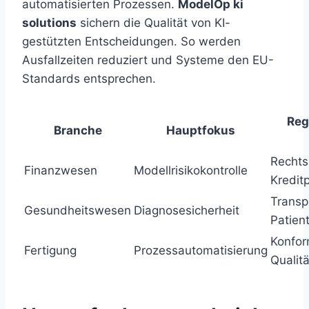
automatisierten Prozessen.
ModelOp ki
solutions
sichern die Qualität von KI-
gestützten Entscheidungen. So werden
Ausfallzeiten reduziert und Systeme den EU-
Standards entsprechen.
Reg
Branche
Hauptfokus
Rechts
Finanzwesen
Modellrisikokontrolle
Kredit
Transp
Gesundheitswesen
Diagnosesicherheit
Patien
Konfo
Fertigung
Prozessautomatisierung
Qualit