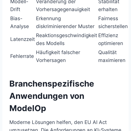
Modell-
Veränderung der
Stabilität
Drift
Vorhersagegenauigkeit
erhalten
Bias-
Erkennung
Fairness
Analyse
diskriminierender Muster
sicherstellen
Reaktionsgeschwindigkeit
Effizienz
Latenzzeit
des Modells
optimieren
Häufigkeit falscher
Qualität
Fehlerrate
Vorhersagen
maximieren
Branchenspezifische
Anwendungen von
ModelOp
Moderne Lösungen helfen, den EU AI Act
umzusetzen. Die Anforderungen an KI-Systeme