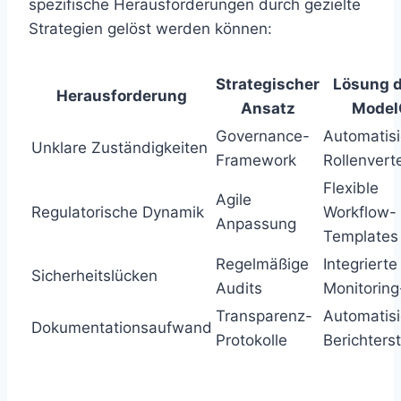
spezifische Herausforderungen durch gezielte
Strategien gelöst werden können:
Strategischer
Lösung 
Herausforderung
Ansatz
Model
Governance-
Automatisi
Unklare Zuständigkeiten
Framework
Rollenvert
Flexible
Agile
Regulatorische Dynamik
Workflow-
Anpassung
Templates
Regelmäßige
Integrierte
Sicherheitslücken
Audits
Monitoring
Transparenz-
Automatisi
Dokumentationsaufwand
Protokolle
Berichters