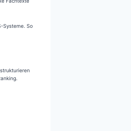
exe Fachtexte
S-Systeme. So
 strukturieren
Ranking.