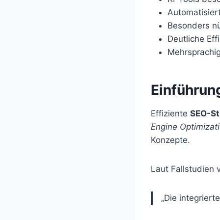
Automatisier
Besonders nü
Deutliche Eff
Mehrsprachig
Einführun
Effiziente
SEO-St
Engine Optimizat
Konzepte.
Laut Fallstudien
„Die integrier