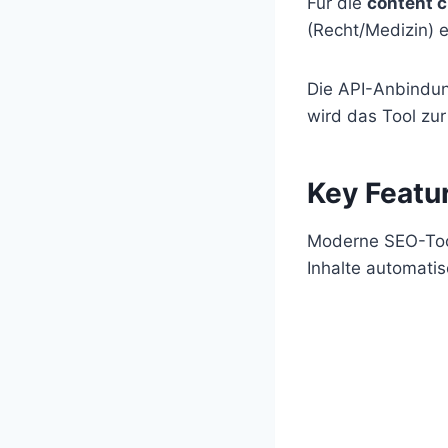
Für die
content c
(Recht/Medizin) 
Die API-Anbindu
wird das Tool zur 
Key Featur
Moderne SEO-Tool
Inhalte automatis