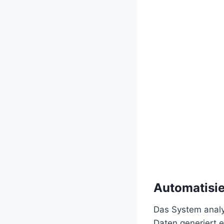
Automatisie
Das System analy
Daten generiert e