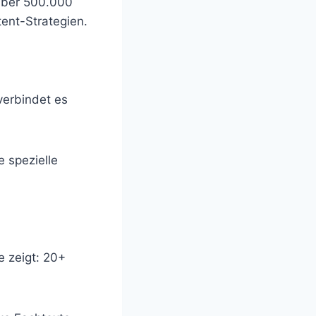
Über 500.000
tent-Strategien.
verbindet es
e spezielle
e zeigt: 20+