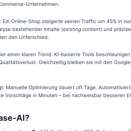
 E-Commerce-Unternehmen.
l: Ein Online-Shop steigerte seinen Traffic um 45% in n
lyse bestehender Inhalte (
existing content
) und präzis
en den Unterschied.
ier einen klaren Trend:
KI-basierte Tools
beschleunigen 
ualitätsverlust. Gleichzeitig bleiben sie mit den Google
igt: Manuelle Optimierung dauert oft Tage. Automatisie
erte Vorschläge in Minuten – bei nachweisbar besseren E
rase-AI?