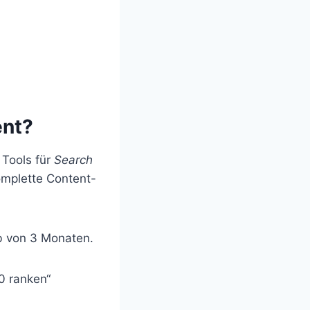
ent?
 Tools für
Search
omplette Content-
lb von 3 Monaten.
20 ranken“