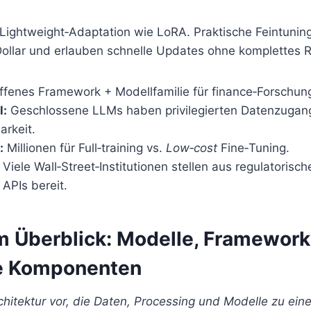
Lightweight‑Adaptation wie LoRA. Praktische Feintuning
ollar und erlauben schnelle Updates ohne komplettes R
fenes Framework + Modellfamilie für finance‑Forschun
l:
Geschlossene LLMs haben privilegierten Datenzugan
arkeit.
:
Millionen für Full‑training vs.
Low‑cost
Fine‑Tuning.
Viele Wall‑Street‑Institutionen stellen aus regulatoris
 APIs bereit.
im Überblick: Modelle, Framewor
te Komponenten
rchitektur vor, die Daten, Processing und Modelle zu ein