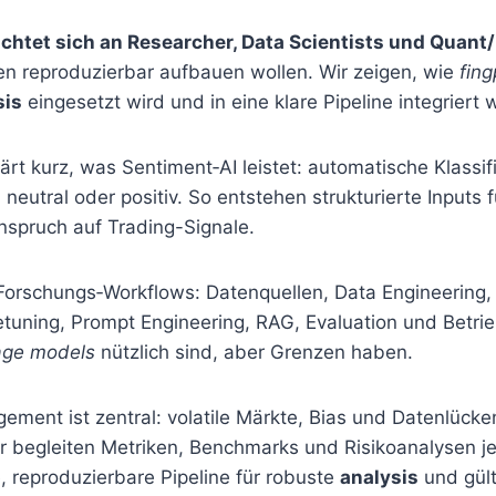
ichtet sich an Researcher, Data Scientists und Quan
n reproduzierbar aufbauen wollen. Wir zeigen, wie
fing
sis
eingesetzt wird und in eine klare Pipeline integriert
lärt kurz, was Sentiment‑AI leistet: automatische Klassif
 neutral oder positiv. So entstehen strukturierte Inputs 
nspruch auf Trading-Signale.
Forschungs‑Workflows: Datenquellen, Data Engineering,
uning, Prompt Engineering, RAG, Evaluation und Betrie
age models
nützlich sind, aber Grenzen haben.
ment ist zentral: volatile Märkte, Bias und Datenlücke
 begleiten Metriken, Benchmarks und Risikoanalysen jed
, reproduzierbare Pipeline für robuste
analysis
und gült