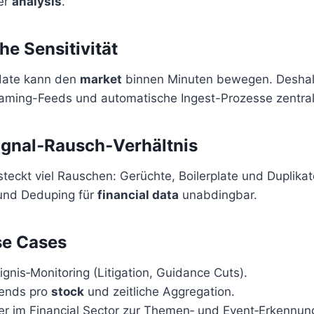
er
analysis
.
he Sensitivität
date kann den
market
binnen Minuten bewegen. Deshal
eaming-Feeds und automatische Ingest-Prozesse zentral
ignal‑Rausch‑Verhältnis
 steckt viel Rauschen: Gerüchte, Boilerplate und Duplika
 und Deduping für
financial data
unabdingbar.
se Cases
ignis‑Monitoring (Litigation, Guidance Cuts).
rends pro
stock
und zeitliche Aggregation.
r im Financial Sector zur Themen‑ und Event‑Erkennun