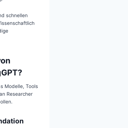
nd schnellen
issenschaftlich
dige
von
rgGPT?
s Modelle, Tools
 an Researcher
ollen.
ndation