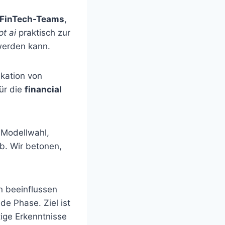
t/FinTech-Teams
,
pt ai
praktisch zur
 werden kann.
ikation von
für die
financial
 Modellwahl,
b. Wir betonen,
n beeinflussen
e Phase. Ziel ist
ige Erkenntnisse