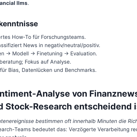
nancial llms
.
kenntnisse
iertes How‑To für Forschungsteams.
ssifiziert News in negativ/neutral/positiv.
ten → Modell → Finetuning → Evaluation.
beratung; Fokus auf Analyse.
für Bias, Datenlücken und Benchmarks.
timent-Analyse von Finanznews
d Stock-Research entscheidend i
htenereignisse bestimmen oft innerhalb Minuten die Ric
arch-Teams bedeutet das: Verzögerte Verarbeitung red