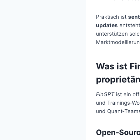
Praktisch ist
sen
updates
entsteht
unterstützen solc
Marktmodellierun
Was ist F
proprietä
FinGPT
ist ein o
und Trainings‑Wor
und Quant‑Teams,
Open‑Sourc