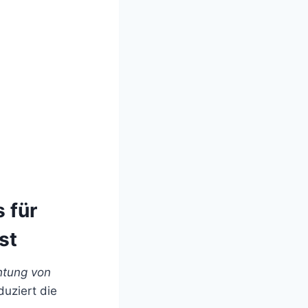
 für
st
htung von
uziert die