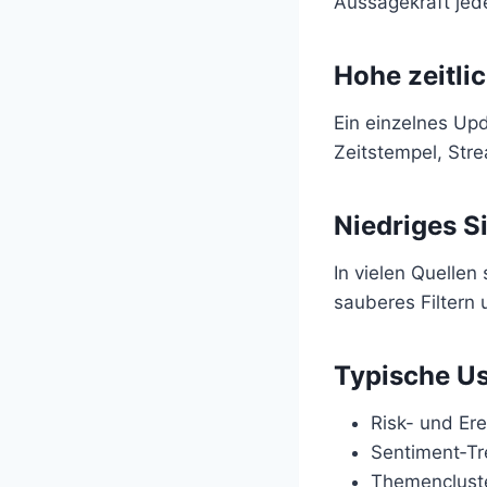
Aussagekraft jed
Hohe zeitlic
Ein einzelnes Up
Zeitstempel, Str
Niedriges S
In vielen Quellen
sauberes Filtern
Typische U
Risk- und Ere
Sentiment‑T
Themencluste