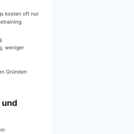
s kosten oft nur
etraining.
g.
g, weniger
chen Gründen
k und
em