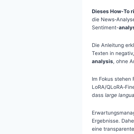
Dieses How‑To r
die News‑Analyse
Sentiment-
analy
Die Anleitung erk
Texten in negativ,
analysis
, ohne A
Im Fokus stehen 
LoRA/QLoRA‑Finet
dass
large langu
Erwartungsmanage
Ergebnisse. Daher
eine transparente