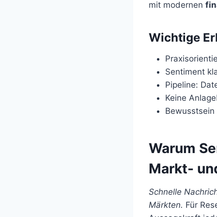
mit modernen
fi
Wichtige Er
Praxisorient
Sentiment kla
Pipeline: Da
Keine Anlage
Bewusstsein 
Warum Sen
Markt- un
Schnelle Nachric
Märkten.
Für Rese