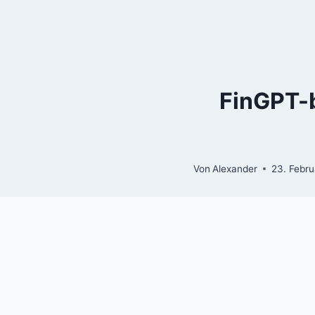
Zum
Inhalt
springen
FinGPT-b
Von
Alexander
23. Febr