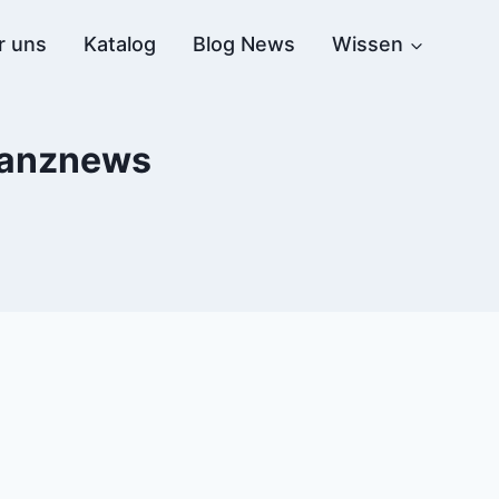
r uns
Katalog
Blog News
Wissen
inanznews