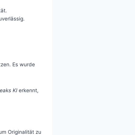
ät.
uverlässig.
tzen. Es wurde
eaks KI
erkennt,
um Originalität zu