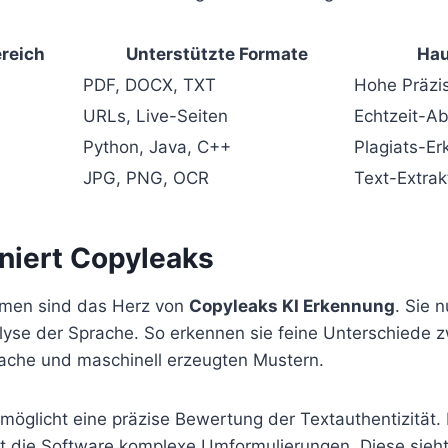
reich
Unterstützte Formate
Hau
PDF, DOCX, TXT
Hohe Präzi
URLs, Live-Seiten
Echtzeit-Ab
Python, Java, C++
Plagiats-E
JPG, PNG, OCR
Text-Extrak
oniert Copyleaks
hmen sind das Herz von
Copyleaks KI Erkennung
. Sie 
alyse der Sprache. So erkennen sie feine Unterschiede 
ache und maschinell erzeugten Mustern.
rmöglicht eine präzise Bewertung der Textauthentizität
 die Software komplexe Umformulierungen. Diese sieht