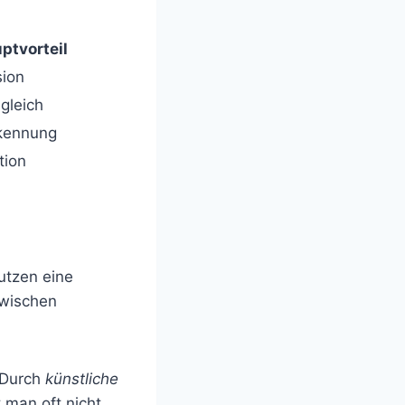
ptvorteil
sion
gleich
rkennung
tion
nutzen eine
zwischen
. Durch
künstliche
 man oft nicht