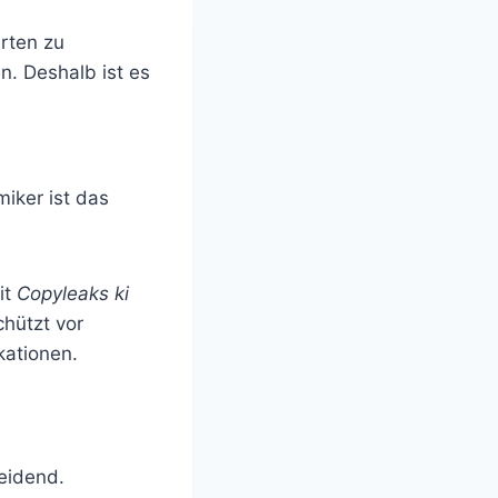
erten zu
n. Deshalb ist es
iker ist das
it
Copyleaks ki
hützt vor
kationen.
heidend.