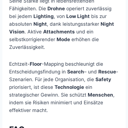
Seine Stärke liegt in lebensrettenden
Fähigkeiten. Die
Drohne
operiert zuverlässig
bei jedem
Lighting
, von
Low Light
bis zur
absoluten
Night
, dank leistungsstarker
Night
Vision
. Aktive
Attachments
und ein
selbstkorrigierender
Mode
erhöhen die
Zuverlässigkeit.
Echtzeit-
Floor
-Mapping beschleunigt die
Entscheidungsfindung in
Search
– und
Rescue
-
Szenarien. Für jede Organisation, die
Safety
priorisiert, ist diese
Technologie
ein
strategischer Gewinn. Sie schützt
Menschen
,
indem sie Risiken minimiert und Einsätze
effektiver macht.